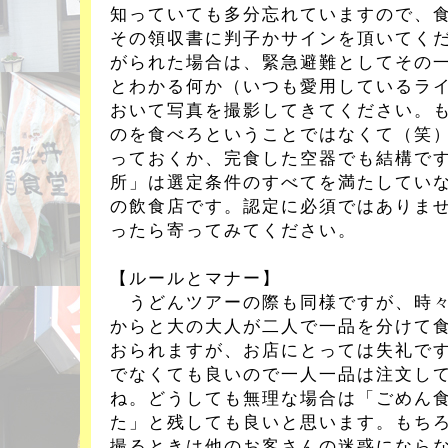
知っていても多分忘れていますので、
その領収書に判子かサインを頂いてく
がられた場合は、緊急避難としてその
とわかる何か（いつも愛用しているラ
おいて写真を撮影してきてください。
のを食べろということではなくて（笑
っておくか、完食した空器でも結構で
所」は選定条件のすべてを満たしてい
の飲食店です。認定に必須ではありま
ったら寄ってみてください。
【ルールとマナー】
うどんツアーの際も同様ですが、時々
からと大の大人が二人で一品を分けて
おられますが、お店にとっては失礼で
でなくても良いので一人一品は注文し
ね。どうしても無理な場合は「ごめん
た」と残しても良いと思います。もち
撮るときは他のお客さんの迷惑になら