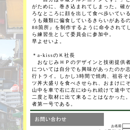
がために、巻き込まれてしまった。確
ろなところに顔を出して食べ歩いてい
うも麺類に偏食しているきらいがある
88箇所』を制作するように命令されて
ら練習生として委員会に参加中。
早よせいよ。
＊a-kissのＫ社長
おなじみＨＰのデザインと技術提供者
については自分でも興味があったのか
行トライ。しかし3時間で焼肉、祖谷そ
ツ丼大盛りを食べさせられ、おまけに
山中を車で右に左にゆられ続けて途中
二度と取材に出て来ることはなかった
者第一号である。
お名前