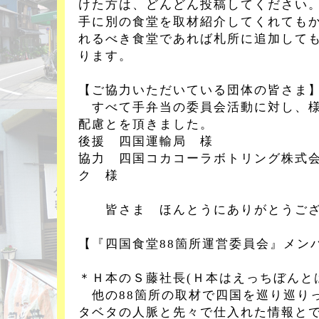
けた方は、どんどん投稿してください
手に別の食堂を取材紹介してくれても
れるべき食堂であれば札所に追加して
ります。
【ご協力いただいている団体の皆さま
すべて手弁当の委員会活動に対し、様
配慮とを頂きました。
後援 四国運輸局 様
協力 四国コカコーラボトリング株式
ク 様
皆さま ほんとうにありがとうござ
【『四国食堂88箇所運営委員会』メン
＊Ｈ本のＳ藤社長(Ｈ本はえっちぼんと
他の88箇所の取材で四国を巡り巡り
タベタの人脈と先々で仕入れた情報とで