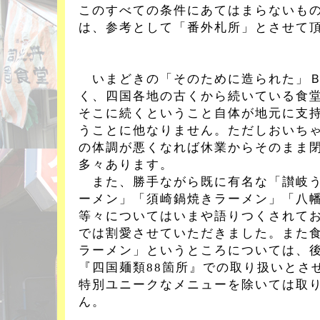
このすべての条件にあてはまらないも
は、参考として「番外札所」とさせて
いまどきの「そのために造られた」Ｂ
く、四国各地の古くから続いている食
そこに続くということ自体が地元に支
うことに他なりません。ただしおいち
の体調が悪くなれば休業からそのまま
多々あります。
また、勝手ながら既に有名な「讃岐う
ーメン」「須崎鍋焼きラーメン」「八
等々についてはいまや語りつくされて
では割愛させていただきました。また
ラーメン」というところについては、
『四国麺類88箇所』での取り扱いとさ
特別ユニークなメニューを除いては取
ん。