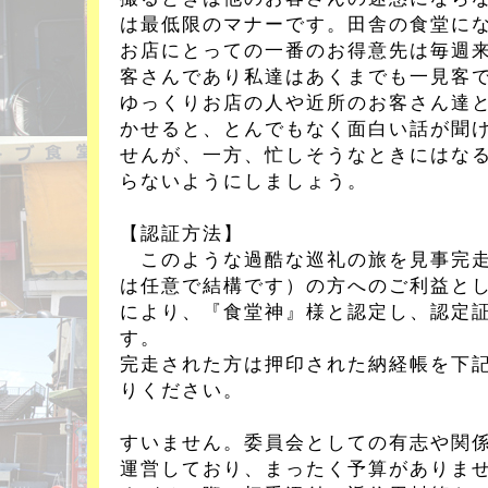
は最低限のマナーです。田舎の食堂に
お店にとっての一番のお得意先は毎週
客さんであり私達はあくまでも一見客
ゆっくりお店の人や近所のお客さん達
かせると、とんでもなく面白い話が聞
せんが、一方、忙しそうなときにはな
らないようにしましょう。
【認証方法】
このような過酷な巡礼の旅を見事完走
は任意で結構です）の方へのご利益と
により、『食堂神』様と認定し、認定
す。
完走された方は押印された納経帳を下
りください。
すいません。委員会としての有志や関
運営しており、まったく予算がありま