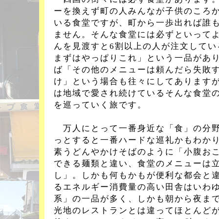
ーを換えず町の人みんなが子供のころ
いる食堂ですが、町から一歩出れば誰
ません。そんな食堂には必ずといって
んを見渡すと6割以上の人が注文してい
まずはやっぱりこれ」という一品があ
ば「その他のメニューは頼んだら失敗
け」という場合も往々にしてあります
は地域で愛され続けているそんな食堂
を巡っていく旅です。
万人にとって一番身近な「食」の分野
っとすると一番ハードな巡礼かもわか
素うどんやかけそばのように「小腹お
できる麺類と違い、食堂のメニューは
し」。しかも何もかもが便利な都会と
るエネルギー消費量の高い田舎はいわ
系」の一品が多く、しかも朝から夜ま
光地のレストランとは違ってほとんどが