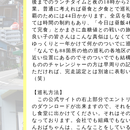
後までのランチタイムと夜の18時から
業。普通に考えれば昼食と夕食とで巡礼
覇のためには44日かかります。全店を
ては時間の制約もあり、「今日は昼飯4
て完食」とかまさに血糖値との戦いの
良い子の皆さんはこんな真似はしなく
ゆっくりと一年かけて何かのついでに
「なんでも88箇所の他の巡礼の各地区
近い位置にあるのでそのついででも結
もののチャレンジャーの方は早周りの
ただければ、完走認定とは別途に表彰
（笑）
【巡礼方法】
この公式サイトの右上部分でエントリ
のダウンロードが出来ますので、それ
し食堂に出かけてください。それはそ
なっております。会社でも組織でもな
んおばちゃんは、こんなことをしてい