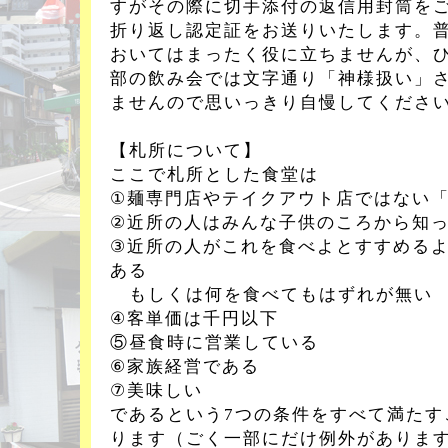
すがその際に切手添付の返信用封筒を
折り返し認定証をお送りいたします。
おいてはまったく役に立ちませんが、
部の飲み会では文字通り「神様扱い」
ませんので思いっきり自慢してくださ
【札所について】
ここで札所とした食堂は
①麺専門店やテイクアウト店ではない
②近所の人はみんな子供のころから知
③近所の人がこれを食べよとすすめる
ある
もしくは何を食べてもはずれが無い
④客単価は千円以下
⑤昼食時に営業している
⑥家族経営である
⑦美味しい
であるという7つの条件をすべて満たす
ります（ごく一部にだけ例外がありま