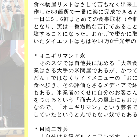
食べ物屋リストはさして苦もなく出来
作した88箇所で一番に楽に完成できる
一日に5，6軒まとめての食事取材（全
となり、実は一番過酷な苦行であるこ
験することになった。おかげで密かに
いたダイエットはもはや14万8千光年
＊オニギリマンＴ永
そのスジでは自他共に認める「大衆食
業はさる大手の米問屋であるが、かつ
どん」ではなくサイドメニューの「お
食べ歩き、その評価をさるメディアで
もある。米業者のくせに自分のお客さ
をつけるという「商売人の風上にもお
なので、「オニギリマン」という芸名
していたというとんでもない奴でもあ
＊Ｍ岡二等兵
「自分はＢ級グルメニアンです。」と