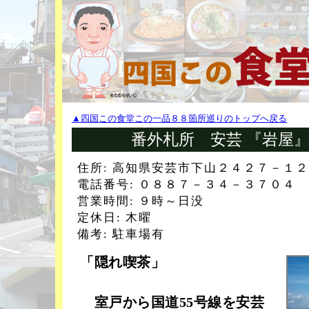
▲四国この食堂この一品８８箇所巡りのトップへ戻る
番外札所 安芸 『岩屋
住所: 高知県安芸市下山２４２７－１２
電話番号: ０８８７－３４－３７０４
営業時間: ９時～日没
定休日: 木曜
備考: 駐車場有
「隠れ喫茶」
室戸から国道55号線を安芸