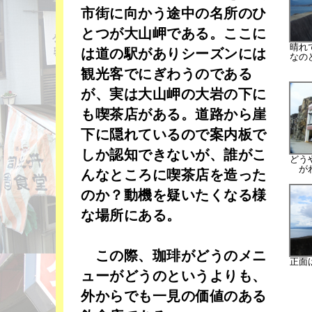
市街に向かう途中の名所のひ
とつが大山岬である。ここに
晴れ
は道の駅がありシーズンには
なの
観光客でにぎわうのである
が、実は大山岬の大岩の下に
も喫茶店がある。道路から崖
下に隠れているので案内板で
しか認知できないが、誰がこ
どう
が
んなところに喫茶店を造った
のか？動機を疑いたくなる様
な場所にある。
この際、珈琲がどうのメニ
正面
ューがどうのというよりも、
外からでも一見の価値のある