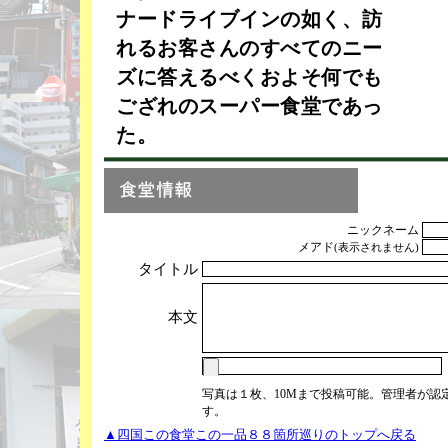
ナードライブインの如く、訪
れるお客さんのすべてのニー
ズに答えるべくおよそ何でも
ござれのスーパー食堂であっ
た。
ニックネーム
メアド
(表示されません)
タイトル
本文
写真は１枚、10Mまで投稿可能。管理者が認
す。
▲四国この食堂この一品８８箇所巡りのトップへ戻る