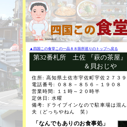
▲四国この食堂この一品８８箇所巡りのトップへ戻る
第32番札所 土佐 『萩の茶屋
＆貝おじや
住所: 高知県土佐市宇佐町宇佐２７３９
電話番号: ０８８－８５６－１９０８
営業時間: １１時～２０時半
定休日: 水曜
備考: ドライブインなので駐車場は混
夫（どっちやねん 笑）
「なんでもありのお食事処」