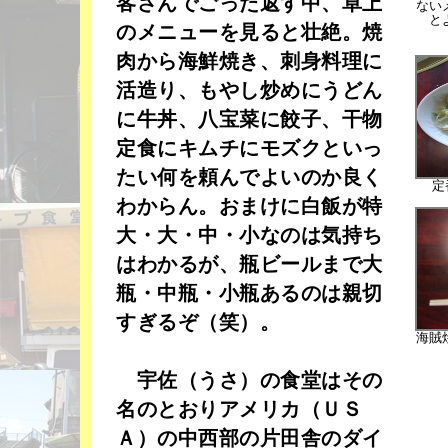
客さんでごった返す中、卓上
ない
と
のメニューを見ると壮絶。焼
肉から海鮮焼き、刺身料理に
活造り、もやし炒めにうどん
に牛丼、八宝菜に餃子、干物
定食にキムチにモズクといっ
たい何を頼んでよいのか良く
定
わからん。おまけに白飯が特
大・大・中・小なのは気持ち
はわかるが、瓶ビールまで大
瓶・中瓶・小瓶あるのは親切
すぎるぞ（笑）。
海賊
宇佐（うさ）の食堂はその
名のとおりアメリカ（ＵＳ
Ａ）の中西部の片田舎のダイ