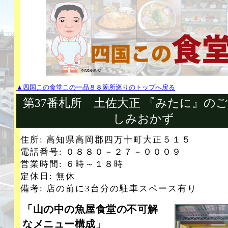
▲四国この食堂この一品８８箇所巡りのトップへ戻る
第37番札所 土佐大正 『みたに』の
しみおかず
住所: 高知県高岡郡四万十町大正５１５
電話番号: ０８８０－２７－０００９
営業時間: ６時～１８時
定休日: 無休
備考: 店の前に3台分の駐車スペース有り
「山の中の魚屋食堂の不可解
なメニュー構成」