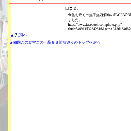
口コミ。
食堂お近くの無手無冠酒造のFACEBO
ました。
https://www.facebook.com/photo.php?
fbid=540911532642616&set=a.3136164687
▲先頭へ
▲四国この食堂この一品８８箇所巡りのトップへ戻る