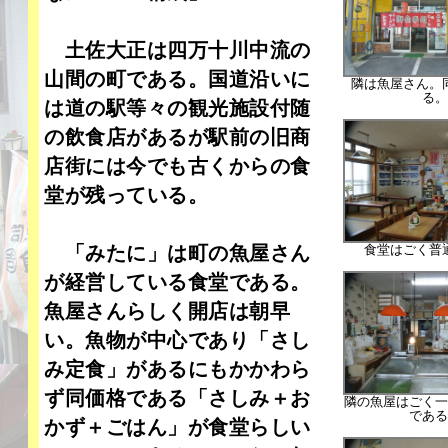
土佐大正は四万十川中流の
山間の町である。国道沿いに
隣は魚屋さん。
る。
は道の駅等々の観光施設付随
の飲食店があるが駅前の旧商
店街には今でも古くからの食
堂が残っている。
「みたに」は町の魚屋さん
食堂はごく普
が経営している食堂である。
魚屋さんらしく開店は朝早
い。魚物が中心であり「さし
み定食」があるにもかかわら
ず同価格である「さしみ＋お
隣の魚屋はごく一
である
かず＋ごはん」が食堂らしい