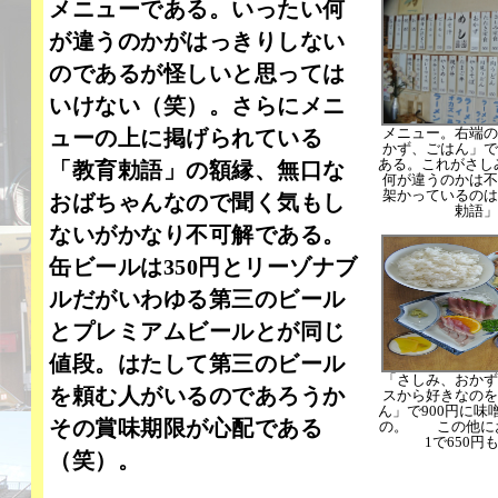
メニューである。いったい何
が違うのかがはっきりしない
のであるが怪しいと思っては
いけない（笑）。さらにメニ
メニュー。右端の
ューの上に掲げられている
かず、ごはん」で
ある。これがさしみ
「教育勅語」の額縁、無口な
何が違うのかは不
架かっているのは
おばちゃんなので聞く気もし
勅語」
ないがかなり不可解である。
缶ビールは350円とリーゾナブ
ルだがいわゆる第三のビール
とプレミアムビールとが同じ
値段。はたして第三のビール
「さしみ、おかず
を頼む人がいるのであろうか
スから好きなのを
ん」で900円に味
その賞味期限が心配である
の。 この他に
1で650円
（笑）。