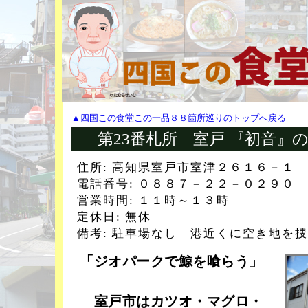
▲四国この食堂この一品８８箇所巡りのトップへ戻る
第23番札所 室戸 『初音』
住所: 高知県室戸市室津２６１６－１
電話番号: ０８８７－２２－０２９０
営業時間: １１時～１３時
定休日: 無休
備考: 駐車場なし 港近くに空き地を
「ジオパークで鯨を喰らう」
室戸市はカツオ・マグロ・