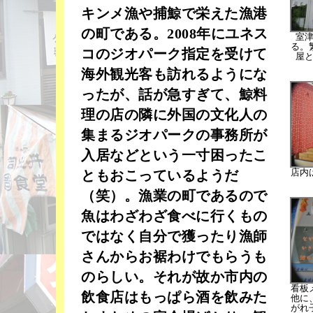
キンメ漁や捕鯨で栄えた漁港
の町である。2008年にユネス
室
る。
コのジオパーク指定を受けて
屋
海外観光客も訪れるようにな
ったが、話が急すぎて、鯨料
理の店の隣に外国の文化人の
集まるジオパークの事務所が
入居などという一寸困ったこ
店内
ともおこっているようだ
（笑）。漁業の町であるので
魚はわざわざ食べに行くもの
ではなく自分で獲ったり漁師
さんからお裾わけでもらうも
のらしい。それが故か市内の
看板
飲食店はもっぱら酒を飲みた
他に
がれ