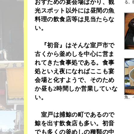
おすための宴会場ばかり、観
る。
光スポット以外には昼間の魚
料理の飲食店等は見当たらな
い。
『初音』はそんな室戸市で
古くから釜めしを中心に営ま
れてきた食事処である。食事
処といえ夜になればここも宴
会場と化すようで、そのため
か昼も2時間しか営業していな
い。
魚、
室戸は捕鯨の町であるので
鯨を出す飲食店も多い。初音
でも多くの釜めしの種類の中